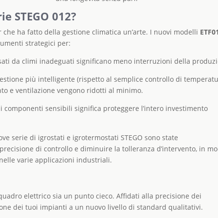
erie STEGO 012?
r che ha fatto della gestione climatica un’arte. I nuovi modelli
ETF0
menti strategici per:
ti da climi inadeguati significano meno interruzioni della produz
stione più intelligente (rispetto al semplice controllo di temperatu
nto e ventilazione vengono ridotti al minimo.
i componenti sensibili significa proteggere l’intero investimento
ve serie di igrostati e igrotermostati STEGO sono state
recisione di controllo e diminuire la tolleranza d’intervento, in m
elle varie applicazioni industriali.
uadro elettrico sia un punto cieco. Affidati alla precisione dei
one dei tuoi impianti a un nuovo livello di standard qualitativi.