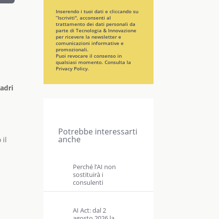
Inserendo i tuoi dati e cliccando su
“Iscriviti", acconsenti al
trattamento dei dati personali da
parte di Tecnologia & Innovazione
per ricevere la newsletter e
comunicazioni informative e
promozionali.
Puoi revocare il consenso in
qualsiasi momento. Consulta la
Privacy Policy
.
uadri
Potrebbe interessarti
anche
 il
Perché l’AI non
sostituirà i
consulenti
AI Act: dal 2
agosto 2026 la