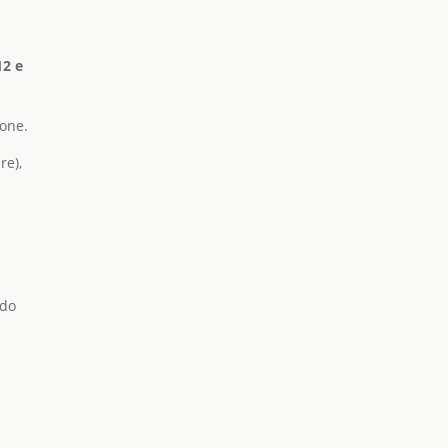
12 e
ione.
re),
odo