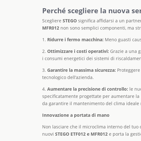
Perché scegliere la nuova s
Scegliere
STEGO
significa affidarsi a un partne
MFR012
non sono semplici componenti, ma stru
1.
Ridurre i fermo macchina:
Meno guasti causa
2.
Ottimizzare i costi operativi:
Grazie a una ge
i consumi energetici dei sistemi di riscaldame
3.
Garantire la massima sicurezza:
Proteggere 
tecnologico dell’azienda.
4.
Aumentare la precisione di controllo:
le nuo
specificatamente progettate per aumentare la p
da garantire il mantenimento del clima ideale n
Innovazione a portata di mano
Non lasciare che il microclima interno del tuo q
nuovi
STEGO ETF012 e MFR012
e porta la gesti