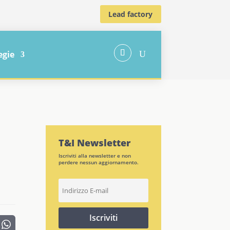
Lead factory
egie
U
T&I Newsletter
Iscriviti alla newsletter e non
perdere nessun aggiornamento.
Iscriviti