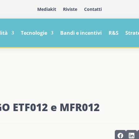
Mediakit
Riviste
Contatti
lità
Tecnologie
Bandi e incentivi
R&S
Strat
EGO ETF012 e MFR012