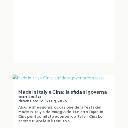
Made in Italy e Cina: la sfida si governa
con testa
di
Ivan Cardillo
|
9 Lug, 2026
Alcune riflessioni in occasione della festa del
Made in Italy e del viaggio del Ministro Tajani in
Cina per il comitato economico Italia – Cina Lo
scorso 15 aprile si è tenuto a...