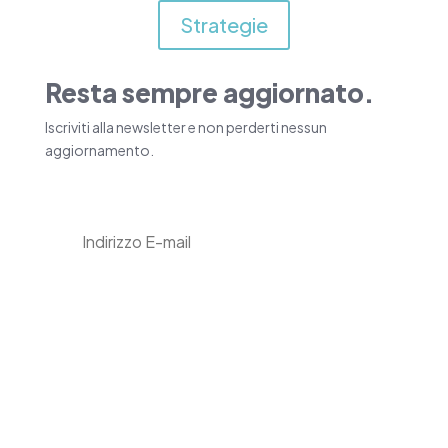
Strategie
Resta sempre aggiornato.
Iscriviti alla newsletter e non perderti nessun
aggiornamento.
Iscriviti
Inserendo i tuoi dati e cliccando su “Iscriviti",
acconsenti al trattamento dei dati personali da
parte di Tecnologia & Innovazione per ricevere
la newsletter e comunicazioni informative e