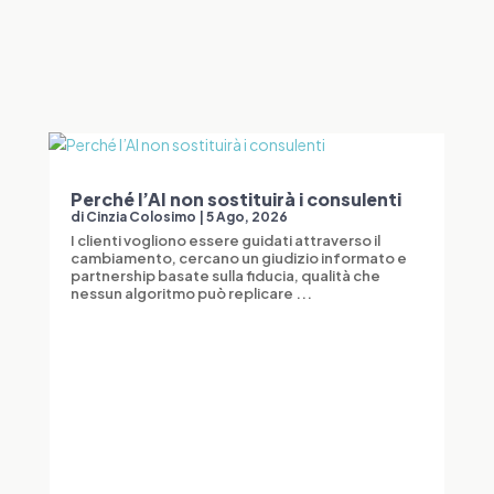
Perché l’AI non sostituirà i consulenti
di
Cinzia Colosimo
|
5 Ago, 2026
I clienti vogliono essere guidati attraverso il
cambiamento, cercano un giudizio informato e
partnership basate sulla fiducia, qualità che
nessun algoritmo può replicare ...