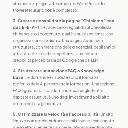
strumenti e i plugin, ad esempio, di WordPress e lo
troverete; usarlo non è complesso.
3. Creare o consolidare la pagina “Chi siamo” con
dati E-E-A-T.
Le AI cercano segnali di autorevolezza:
chi ha scritto il contenuto, qual è la sua esperienza, che
organizzazione c’è dietro. Una pagina About ben
strutturata, con menzione delle credenziali, degli anni di
attività, delle aree di competenza, aumenta la
credibilità percepita sia da Google che dai LLM.
4. Strutturare una sezione FAQ o Knowledge
Base.
Le domande e risposte sono il formato
preferito dalle AI per estrarre informazioni. Una sezione
FAQ aggiornata, con domande reali degli utenti e
risposte esaustive, è uno degli investimenti a più alto
ritorno nell’era generativa.
5. Ottimizzare la velocità e l’accessibilità.
Un sito
lento o con problemi di accessibilità viene scansionato
meno efficacemente dai crawler. Page Speed Insight è