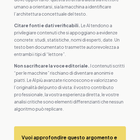
umano a orientarsi, sia la macchina a identificare
l’architettura concettuale del testo.
Citare fonti e dati verificabili.
Le AI tendono a
privilegiare contenuti che si appoggiano a evidenze
concrete: studi, statistiche, nomi di esperti, date. Un
testo ben documentato trasmette autorevolezza a
entrambi i tipi di “lettore”.
Non sacrificare la voce editoriale.
I contenuti scritti
“per le macchine” rischiano di diventare anonimi e
piatti. Le AI più avanzate riconoscono e valorizzano
l’originalità del punto di vista: il vostro contributo
professionale, la vostra esperienza diretta, le vostre
analisi critiche sono elementi differenzianti che nessun
algoritmo può replicare.
Vuoi approfondire questo argomento e