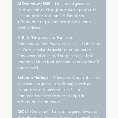
AI Overview / SGE
— La risposta generata
direttamente da Google in cima alla pagina dei
risultati, prodotta da un LLM. Sintetizza
informazioni da più fonti senza che l’utente
debba cliccare.
E-E-A-T
(
Experience, Expertise,
Authoritativeness, Trustworthiness
) — Criteri con
cui Google valuta la qualità di un contenuto.
Fondamentali anche nell’era generativa: le AI
tendono a citare fonti percepite come affidabili
e autorevoli.
Schema Markup
— Codice strutturato (basato
su schema.org) inserito nelle pagine web per
aiutare i motori di ricerca — e le AI — a
comprendere in modo preciso il tipo di
informazione contenuta.
AIO
(
AI Overview
) — La risposta generativa che
Google mostra in cima alla pagina dei risultati di