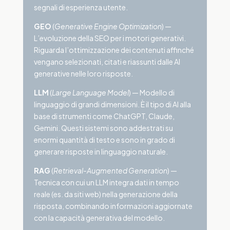
segnali di esperienza utente.
GEO
(
Generative Engine Optimization
) —
L’evoluzione della SEO per i motori generativi.
Riguarda l’ottimizzazione dei contenuti affinché
vengano selezionati, citati e riassunti dalle AI
generative nelle loro risposte.
LLM
(
Large Language Model
) — Modello di
linguaggio di grandi dimensioni. È il tipo di AI alla
base di strumenti come ChatGPT, Claude,
Gemini. Questi sistemi sono addestrati su
enormi quantità di testo e sono in grado di
generare risposte in linguaggio naturale.
RAG
(
Retrieval-Augmented Generation
) —
Tecnica con cui un LLM integra dati in tempo
reale (es. da siti web) nella generazione della
risposta, combinando informazioni aggiornate
con la capacità generativa del modello.