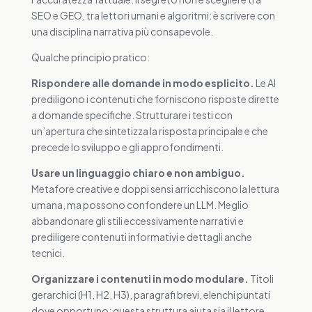
SEO e GEO, tra lettori umani e algoritmi: è scrivere con
una disciplina narrativa più consapevole.
Qualche principio pratico:
Rispondere alle domande in modo esplicito.
Le AI
prediligono i contenuti che forniscono risposte dirette
a domande specifiche. Strutturare i testi con
un’apertura che sintetizza la risposta principale e che
precede lo sviluppo e gli approfondimenti.
Usare un linguaggio chiaro e non ambiguo.
Metafore creative e doppi sensi arricchiscono la lettura
umana, ma possono confondere un LLM. Meglio
abbandonare gli stili eccessivamente narrativi e
prediligere contenuti informativi e dettagli anche
tecnici.
Organizzare i contenuti in modo modulare.
Titoli
gerarchici (H1, H2, H3), paragrafi brevi, elenchi puntati
dove opportuno: questa struttura aiuta sia il lettore