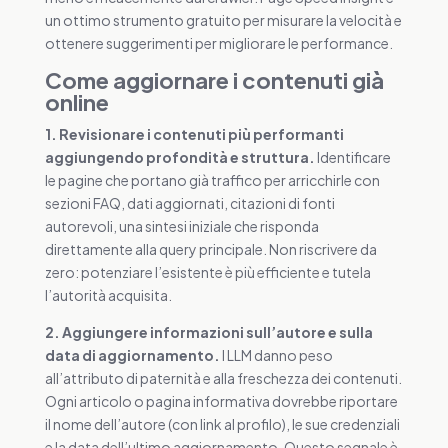
un ottimo strumento gratuito per misurare la velocità e
ottenere suggerimenti per migliorare le performance.
Come aggiornare i contenuti già
online
1. Revisionare i contenuti più performanti
aggiungendo profondità e struttura.
Identificare
le pagine che portano già traffico per arricchirle con
sezioni FAQ, dati aggiornati, citazioni di fonti
autorevoli, una sintesi iniziale che risponda
direttamente alla query principale. Non riscrivere da
zero: potenziare l’esistente è più efficiente e tutela
l’autorità acquisita.
2. Aggiungere informazioni sull’autore e sulla
data di aggiornamento.
I LLM danno peso
all’attributo di paternità e alla freschezza dei contenuti.
Ogni articolo o pagina informativa dovrebbe riportare
il nome dell’autore (con link al profilo), le sue credenziali
e la data dell’ultimo aggiornamento. Questo segnale è