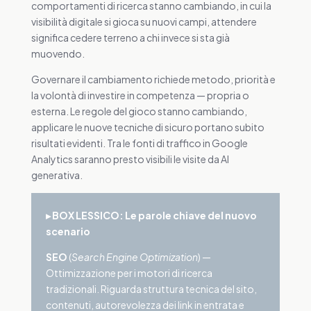
comportamenti di ricerca stanno cambiando, in cui la
visibilità digitale si gioca su nuovi campi, attendere
significa cedere terreno a chi invece si sta già
muovendo.
Governare il cambiamento richiede metodo, priorità e
la volontà di investire in competenza — propria o
esterna. Le regole del gioco stanno cambiando,
applicare le nuove tecniche di sicuro portano subito
risultati evidenti. Tra le fonti di traffico in Google
Analytics saranno presto visibili le visite da AI
generativa.
▸ BOX LESSICO: Le parole chiave del nuovo
scenario
SEO
(
Search Engine Optimization
) —
Ottimizzazione per i motori di ricerca
tradizionali. Riguarda struttura tecnica del sito,
contenuti, autorevolezza dei link in entrata e