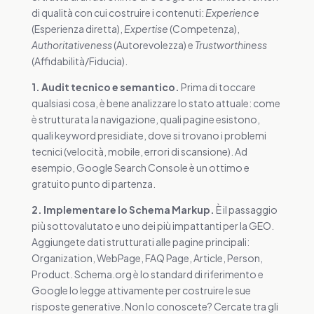
di qualità con cui costruire i contenuti:
Experience
(Esperienza diretta),
Expertise
(Competenza),
Authoritativeness
(Autorevolezza) e
Trustworthiness
(Affidabilità/Fiducia).
1. Audit tecnico e semantico.
Prima di toccare
qualsiasi cosa, è bene analizzare lo stato attuale: come
è strutturata la navigazione, quali pagine esistono,
quali keyword presidiate, dove si trovano i problemi
tecnici (velocità, mobile, errori di scansione). Ad
esempio, Google Search Console è un ottimo e
gratuito punto di partenza.
2. Implementare lo Schema Markup.
È il passaggio
più sottovalutato e uno dei più impattanti per la GEO.
Aggiungete dati strutturati alle pagine principali:
Organization, WebPage, FAQ Page, Article, Person,
Product. Schema.org è lo standard di riferimento e
Google lo legge attivamente per costruire le sue
risposte generative. Non lo conoscete? Cercate tra gli