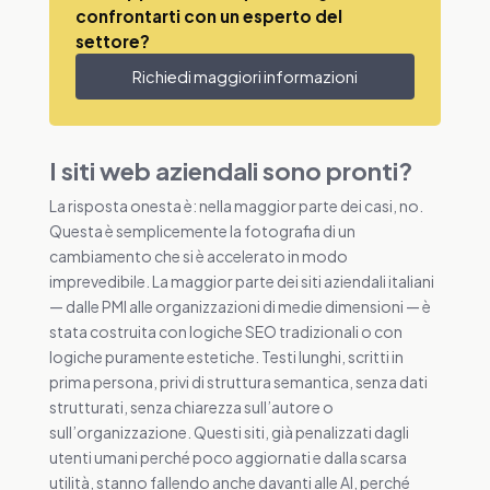
confrontarti con un esperto del
settore?
Richiedi maggiori informazioni
I siti web aziendali sono pronti?
La risposta onesta è: nella maggior parte dei casi, no.
Questa è semplicemente la fotografia di un
cambiamento che si è accelerato in modo
imprevedibile. La maggior parte dei siti aziendali italiani
— dalle PMI alle organizzazioni di medie dimensioni — è
stata costruita con logiche SEO tradizionali o con
logiche puramente estetiche. Testi lunghi, scritti in
prima persona, privi di struttura semantica, senza dati
strutturati, senza chiarezza sull’autore o
sull’organizzazione. Questi siti, già penalizzati dagli
utenti umani perché poco aggiornati e dalla scarsa
utilità, stanno fallendo anche davanti alle AI, perché