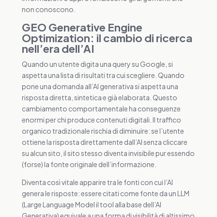
non conoscono.
GEO Generative Engine
Optimization: il cambio di ricerca
nell’era dell’AI
Quando un utente digita una query su Google, si
aspetta una lista di risultati tra cui scegliere. Quando
pone una domanda all’AI generativa si aspetta una
risposta diretta, sintetica e già elaborata. Questo
cambiamento comportamentale ha conseguenze
enormi per chi produce contenuti digitali. Il traffico
organico tradizionale rischia di diminuire: se l’utente
ottiene la risposta direttamente dall’AI senza cliccare
su alcun sito, il sito stesso diventa invisibile pur essendo
(forse) la fonte originale dell’informazione.
Diventa così vitale apparire tra le fonti con cui l’AI
genera le risposte: essere citati come fonte da un LLM
(Large Language Model il tool alla base dell’AI
Generativa) equivale a una forma di visibilità di altissimo