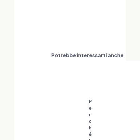
Potrebbe interessarti anche
P
e
r
c
h
é