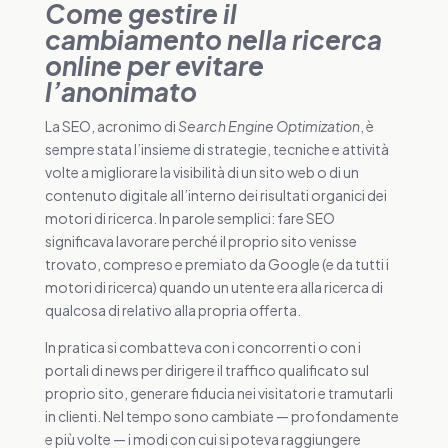
Come gestire il
cambiamento nella ricerca
online per evitare
l’anonimato
La SEO, acronimo di
Search Engine Optimization
, è
sempre stata l’insieme di strategie, tecniche e attività
volte a migliorare la visibilità di un sito web o di un
contenuto digitale all’interno dei risultati organici dei
motori di ricerca. In parole semplici: fare SEO
significava lavorare perché il proprio sito venisse
trovato, compreso e premiato da Google (e da tutti i
motori di ricerca) quando un utente era alla ricerca di
qualcosa di relativo alla propria offerta.
In pratica si combatteva con i concorrenti o con i
portali di news per dirigere il traffico qualificato sul
proprio sito, generare fiducia nei visitatori e tramutarli
in clienti. Nel tempo sono cambiate — profondamente
e più volte — i modi con cui si poteva raggiungere