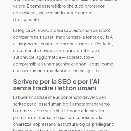
valore. È come essere il libro che tutti i professori
consigliano, anche quando non lo aprono
direttamente.
La logica della GEO si basa su questo: non più (solo)
comparire nei risultati, ma diventare la fonte a cui le AI
attingono per costruire le proprie risposte. Per farlo,
un contenuto deve essere chiaro, strutturato,
autorevole, aggiornato e — soprattutto —
comprensibile a una macchina che non “legge” come
un essere umano, ma elabora schemi linguistici.
Scrivere per la SEO e per l’AI
senza tradire i lettori umani
La buona notizia è che un contenuto davvero ben
scritto per gli esseri umani è già a metà strada verso
l’ottimizzazione per le AI. I LLM sono addestrati a
premiare i testi umani di qualità: riconoscono la
chiarezza, apprezzano la struttura logica, privilegiano
l’accuratezza fattuale. Il segreto non è scegliere tra