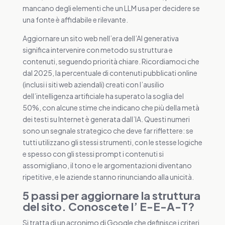
mancano degli elementi che un LLM usa per decidere se
una fonte è affidabile e rilevante.
Aggiornare un sito web nell’era dell’AI generativa
significa intervenire con metodo su struttura e
contenuti, seguendo priorità chiare. Ricordiamoci che
dal 2025, la percentuale di contenuti pubblicati online
(inclusi i siti web aziendali) creati con l’ausilio
dell’intelligenza artificiale ha superato la soglia del
50%, con alcune stime che indicano che più della metà
dei testi su Internet è generata dall’IA. Questi numeri
sono un segnale strategico che deve far riflettere: se
tutti utilizzano gli stessi strumenti, con le stesse logiche
e spesso con gli stessi prompt i contenuti si
assomigliano, il tono e le argomentazioni diventano
ripetitive, e le aziende stanno rinunciando alla unicità.
5 passi per aggiornare la struttura
del sito. Conoscete l’
E-E-A-T?
Si tratta di un acronimo di Google che definisce i criteri