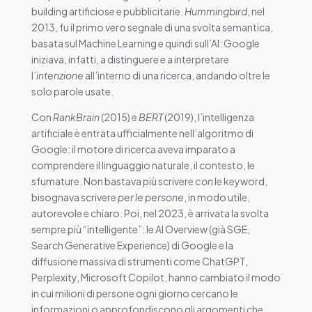
building artificiose e pubblicitarie.
Hummingbird
, nel
2013, fu il primo vero segnale di una svolta semantica,
basata sul Machine Learning e quindi sull’AI: Google
iniziava, infatti, a distinguere e a interpretare
l’
intenzione
all’interno di una ricerca, andando oltre le
solo parole usate.
Con
RankBrain
(2015) e
BERT
(2019), l’intelligenza
artificiale è entrata ufficialmente nell’algoritmo di
Google: il motore di ricerca aveva imparato a
comprendere il linguaggio naturale, il contesto, le
sfumature. Non bastava più scrivere
con
le keyword,
bisognava scrivere
per le persone
, in modo utile,
autorevole e chiaro. Poi, nel 2023, è arrivata la svolta
sempre più “intelligente”: le AI Overview (già SGE,
Search Generative Experience) di Google e la
diffusione massiva di strumenti come ChatGPT,
Perplexity, Microsoft Copilot, hanno cambiato il modo
in cui milioni di persone ogni giorno cercano le
informazioni o approfondiscono gli argomenti che