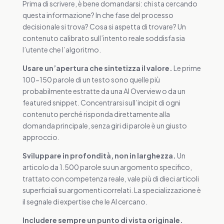
Prima di scrivere, è bene domandarsi: chi sta cercando
questa informazione? In che fase del processo
decisionale si trova? Cosa si aspetta di trovare? Un
contenuto calibrato sull’intento reale soddisfa sia
l’utente che l’algoritmo.
Usare un’apertura che sintetizza il valore.
Le prime
100-150 parole di un testo sono quelle più
probabilmente estratte da una AI Overview o da un
featured snippet. Concentrarsi sull’incipit di ogni
contenuto perché risponda direttamente alla
domanda principale, senza giri di parole è un giusto
approccio.
Sviluppare in profondità, non in larghezza.
Un
articolo da 1.500 parole su un argomento specifico,
trattato con competenza reale, vale più di dieci articoli
superficiali su argomenti correlati. La specializzazione è
il segnale di expertise che le AI cercano.
Includere sempre un punto di vista originale.