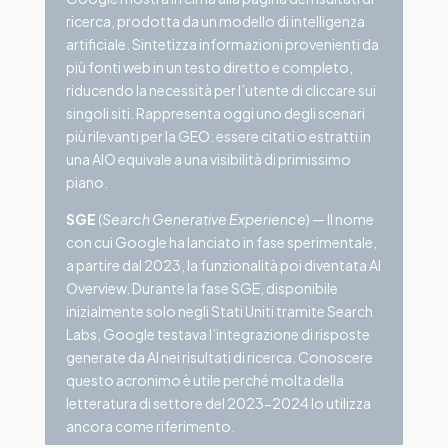
ricerca, prodotta da un modello di intelligenza
artificiale. Sintetizza informazioni provenienti da
più fonti web in un testo diretto e completo,
riducendo la necessità per l’utente di cliccare sui
singoli siti. Rappresenta oggi uno degli scenari
più rilevanti per la GEO: essere citati o estratti in
una AIO equivale a una visibilità di primissimo
piano.
SGE
(
Search Generative Experience
) — Il nome
con cui Google ha lanciato in fase sperimentale,
a partire dal 2023, la funzionalità poi diventata AI
Overview. Durante la fase SGE, disponibile
inizialmente solo negli Stati Uniti tramite Search
Labs, Google testava l’integrazione di risposte
generate da AI nei risultati di ricerca. Conoscere
questo acronimo è utile perché molta della
letteratura di settore del 2023-2024 lo utilizza
ancora come riferimento.