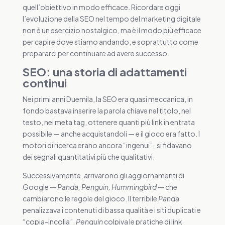
quell’obiettivo in modo efficace. Ricordare oggi
l’evoluzione della SEO nel tempo del marketing digitale
non è un esercizio nostalgico, ma è il modo più efficace
per capire dove stiamo andando, e soprattutto come
prepararci per continuare ad avere successo.
SEO: una storia di adattamenti
continui
Nei primi anni Duemila, la SEO era quasi meccanica, in
fondo bastava inserire la parola chiave nel titolo, nel
testo, nei meta tag, ottenere quanti più link in entrata
possibile — anche acquistandoli — e il gioco era fatto. I
motori di ricerca erano ancora “ingenui”, si fidavano
dei segnali quantitativi più che qualitativi.
Successivamente, arrivarono gli aggiornamenti di
Google —
Panda, Penguin, Hummingbird
— che
cambiarono le regole del gioco. Il terribile
Panda
penalizzava i contenuti di bassa qualità e i siti duplicati e
“copia-incolla”.
Penguin
colpiva le pratiche di link