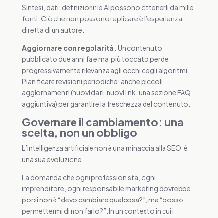
Sintesi, dati, definizioni: le AI possono ottenerli da mille
fonti. Ciò che non possono replicare è l’esperienza
diretta di un autore.
Aggiornare con regolarità.
Un contenuto
pubblicato due anni fa e mai più toccato perde
progressivamente rilevanza agli occhi degli algoritmi.
Pianificare revisioni periodiche: anche piccoli
aggiornamenti (nuovi dati, nuovi link, una sezione FAQ
aggiuntiva) per garantire la freschezza del contenuto.
Governare il cambiamento: una
scelta, non un obbligo
L’intelligenza artificiale non è una minaccia alla SEO: è
una sua evoluzione.
La domanda che ogni professionista, ogni
imprenditore, ogni responsabile marketing dovrebbe
porsi non è “devo cambiare qualcosa?”, ma “posso
permettermi di non farlo?”. In un contesto in cui i