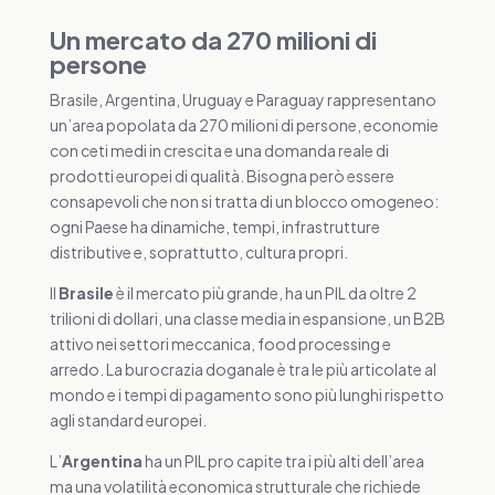
Un mercato da 270 milioni di
persone
Brasile, Argentina, Uruguay e Paraguay rappresentano
un’area popolata da 270 milioni di persone, economie
con ceti medi in crescita e una domanda reale di
prodotti europei di qualità. Bisogna però essere
consapevoli che non si tratta di un blocco omogeneo:
ogni Paese ha dinamiche, tempi, infrastrutture
distributive e, soprattutto, cultura propri.
Il
Brasile
è il mercato più grande, ha un PIL da oltre 2
trilioni di dollari, una classe media in espansione, un B2B
attivo nei settori meccanica, food processing e
arredo. La burocrazia doganale è tra le più articolate al
mondo e i tempi di pagamento sono più lunghi rispetto
agli standard europei.
L’
Argentina
ha un PIL pro capite tra i più alti dell’area
ma una volatilità economica strutturale che richiede