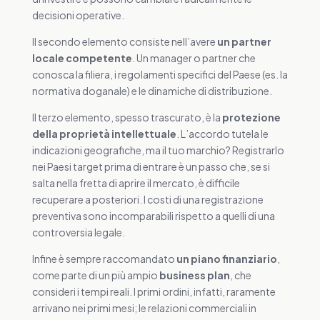
decisioni operative.
Il secondo elemento consiste nell’avere
un partner
locale competente
. Un manager o partner che
conosca la filiera, i regolamenti specifici del Paese (es. la
normativa doganale) e le dinamiche di distribuzione.
Il terzo elemento, spesso trascurato, è la
protezione
della proprietà intellettuale
. L’accordo tutela le
indicazioni geografiche, ma il tuo marchio? Registrarlo
nei Paesi target prima di entrare è un passo che, se si
salta nella fretta di aprire il mercato, è difficile
recuperare a posteriori. I costi di una registrazione
preventiva sono incomparabili rispetto a quelli di una
controversia legale.
Infine è sempre raccomandato
un piano finanziario
,
come parte di un più ampio
business plan
, che
consideri i tempi reali. I primi ordini, infatti, raramente
arrivano nei primi mesi; le relazioni commerciali in