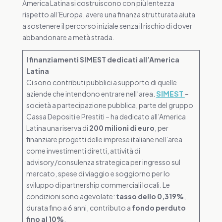
America Latina si costruiscono con più lentezza
rispetto all’Europa, avere una finanza strutturata aiuta
a sostenere il percorso iniziale senza il rischio di dover
abbandonare a metà strada.
I finanziamenti SIMEST dedicati all’America
Latina
Ci sono contributi pubblici a supporto di quelle
aziende che intendono entrare nell’area.
SIMEST
–
società a partecipazione pubblica, parte del gruppo
Cassa Depositi e Prestiti – ha dedicato all’America
Latina una riserva di
200 milioni di euro
, per
finanziare progetti delle imprese italiane nell’area
come investimenti diretti, attività di
advisory/consulenza strategica per ingresso sul
mercato, spese di viaggio e soggiorno per lo
sviluppo di partnership commerciali locali. Le
condizioni sono agevolate:
tasso dello 0,319%
,
durata fino a 6 anni, contributo a
fondo perduto
fino al 10%
.