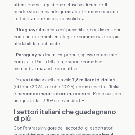
attenzione nella gestione del rischio di credito. Il
quadro sta cambiando grazie alle riforme in corso ma
la stabilità non è ancora consolidata.
L’
Uruguay
è il mercato più prevedibile, con dimensioni
contenute e un ambiente legale e commerciale tra i più
affidabili del continente.
Il
Paraguay
ha dinamiche proprie, spesso intrecciate
con gli altri Paesi dell’area, e si pone come hub
distributivo ma anche produttivo.
L’export italiano nell’area vale
7,6 miliardi di dollari
(ottobre 2024–ottobre 2025), ed è in crescita. L’Italia
è il
secondo esportatore europeo
nel Mercosur, con
una quota del 13,8% sulle vendite UE.
I settori italiani che guadagnano
di più
Con l’entrata in vigore dell’accordo, gli esportatori
europei risparmieranno complessivamente
oltre 4