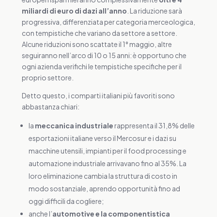
miliardi di euro di dazi all’anno
. La riduzione sarà
progressiva, differenziata per categoria merceologica,
con tempistiche che variano da settore a settore.
Alcune riduzioni sono scattate il 1° maggio, altre
seguiranno nell’arco di 10 o 15 anni: è opportuno che
ogni azienda verifichi le tempistiche specifiche per il
proprio settore.
Detto questo, i comparti italiani più favoriti sono
abbastanza chiari:
la
meccanica industriale
rappresenta il 31,8% delle
esportazioni italiane verso il Mercosur e i dazi su
macchine utensili, impianti per il food processing e
automazione industriale arrivavano fino al 35%. La
loro eliminazione cambia la struttura di costo in
modo sostanziale, aprendo opportunità fino ad
oggi difficili da cogliere;
anche l’
automotive e la componentistica