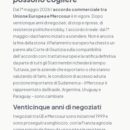
Dal 1° maggio 2026 l’
accordo commerciale tra
Unione Europea e Mercosur
è in vigore. Dopo
venticinque anni di negoziati, di stop e riprese, di
resistenze politiche e lobby, l’accordo è reale: dal 1°
maggio i dazi hanno iniziato a scendere. Non è ancora
la fine della storia: il Parlamento europeo ha chiesto un
parere alla Corte di Giustizia sulla compatibilità
dell’accordo con i trattati europei e la ratifica definitiva
da parte di tutti gli Stati membri richiederà tempo.
Tuttavia, per le aziende che esportano o che stanno
valutando di farlo, le condizioni di accesso ad una
porzione importante di Sudamerica – il Mercosur è
rappresentato da Brasile, Argentina, Uruguay e
Paraguay – sono cambiate.
Venticinque anni di negoziati
I negoziati tra UE e Mercosur sono iniziati nel 1999 e
sono proseguiti a singhiozzo, con la Francia agricola
come principale freno da una parte e le resistenze