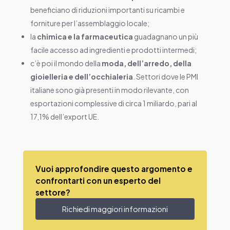
beneficiano di riduzioni importanti su ricambi e
forniture per l’assemblaggio locale;
la
chimica e la farmaceutica
guadagnano un più
facile accesso ad ingredienti e prodotti intermedi;
c’è poi il mondo della
moda, dell’arredo, della
gioielleria e dell’occhialeria
. Settori dove le PMI
italiane sono già presenti in modo rilevante, con
esportazioni complessive di circa 1 miliardo, pari al
17,1% dell’export UE.
Vuoi approfondire questo argomento e
confrontarti con un esperto del
settore?
Richiedi maggiori informazioni