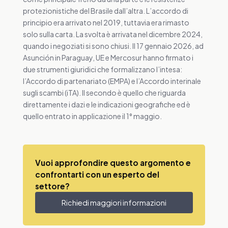
protezionistiche del Brasile dall’altra. L’accordo di
principio era arrivato nel 2019, tuttavia era rimasto
solo sulla carta. La svolta è arrivata nel dicembre 2024,
quando i negoziati si sono chiusi. Il 17 gennaio 2026, ad
Asunción in Paraguay, UE e Mercosur hanno firmato i
due strumenti giuridici che formalizzano l’intesa:
l’Accordo di partenariato (EMPA) e l’Accordo interinale
sugli scambi (iTA). Il secondo è quello che riguarda
direttamente i dazi e le indicazioni geografiche ed è
quello entrato in applicazione il 1° maggio.
Vuoi approfondire questo argomento e
confrontarti con un esperto del
settore?
Richiedi maggiori informazioni