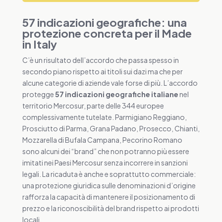
57 indicazioni geografiche: una
protezione concreta per il Made
in Italy
C’è un risultato dell’accordo che passa spesso in
secondo piano rispetto ai titoli sui dazi ma che per
alcune categorie di aziende vale forse di più. L’accordo
protegge
57 indicazioni geografiche italiane
nel
territorio Mercosur, parte delle 344 europee
complessivamente tutelate. Parmigiano Reggiano,
Prosciutto di Parma, Grana Padano, Prosecco, Chianti,
Mozzarella di Bufala Campana, Pecorino Romano
sono alcuni dei “brand” che non potranno più essere
imitati nei Paesi Mercosur senza incorrere in sanzioni
legali. La ricaduta è anche e soprattutto commerciale:
una protezione giuridica sulle denominazioni d’origine
rafforza la capacità di mantenere il posizionamento di
prezzo e la riconoscibilità del brand rispetto ai prodotti
locali.