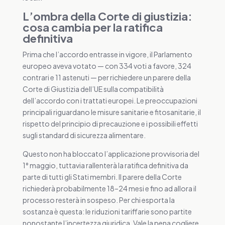
L’ombra della Corte di giustizia:
cosa cambia per la ratifica
definitiva
Prima che l’accordo entrasse in vigore, il Parlamento
europeo aveva votato — con 334 voti a favore, 324
contrari e 11 astenuti — per richiedere un parere della
Corte di Giustizia dell’UE sulla compatibilità
dell’accordo con i trattati europei. Le preoccupazioni
principali riguardano le misure sanitarie e fitosanitarie, il
rispetto del principio di precauzione e i possibili effetti
sugli standard di sicurezza alimentare.
Questo non ha bloccato l’applicazione provvisoria del
1° maggio, tuttavia rallenterà la ratifica definitiva da
parte di tutti gli Stati membri. Il parere della Corte
richiederà probabilmente 18–24 mesi e fino ad allora il
processo resterà in sospeso. Per chi esporta la
sostanza è questa: le riduzioni tariffarie sono partite
nonostante l’incertezza giuridica. Vale la pena cogliere