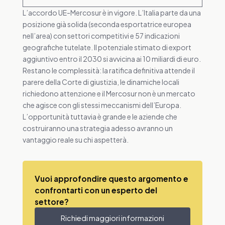
L’accordo UE-Mercosur è in vigore. L’Italia parte da una
posizione già solida (seconda esportatrice europea
nell’area) con settori competitivi e 57 indicazioni
geografiche tutelate. Il potenziale stimato di export
aggiuntivo entro il 2030 si avvicina ai 10 miliardi di euro.
Restano le complessità: la ratifica definitiva attende il
parere della Corte di giustizia, le dinamiche locali
richiedono attenzione e il Mercosur non è un mercato
che agisce con gli stessi meccanismi dell’Europa.
L’opportunità tuttavia è grande e le aziende che
costruiranno una strategia adesso avranno un
vantaggio reale su chi aspetterà.
Vuoi approfondire questo argomento e
confrontarti con un esperto del
settore?
Richiedi maggiori informazioni