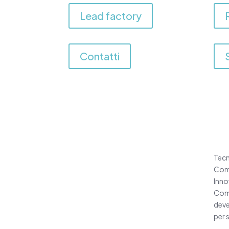
Lead factory
Contatti
Tecn
Come
Inno
Come
deve
per 