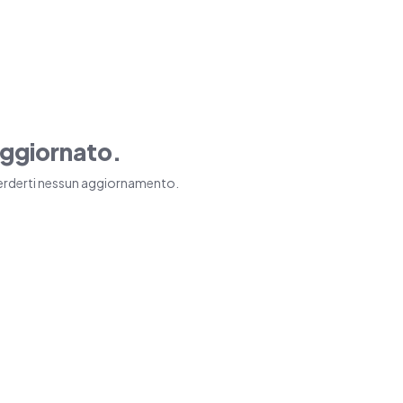
ggiornato.
n perderti nessun aggiornamento.
Iscriviti
 cliccando su “Iscriviti", acconsenti al
sonali da parte di Tecnologia & Innovazione