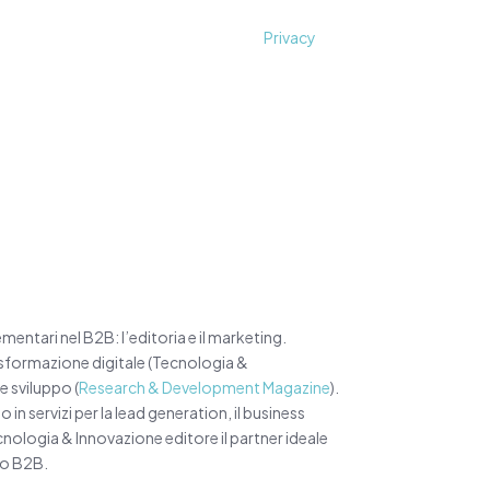
 e comunicazioni informative e promozionali.
o in qualsiasi momento. Consulta la
Privacy
ntari nel B2B: l’editoria e il marketing.
rasformazione digitale (Tecnologia &
a e sviluppo (
Research & Development Magazine
).
o in servizi per la lead generation, il business
cnologia & Innovazione editore il partner ideale
to B2B.