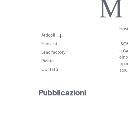
M
Isov
Articoli
Mediakit
ISO
un'u
Lead factory
e int
Riviste
oper
Contatti
solu
Pubblicazioni