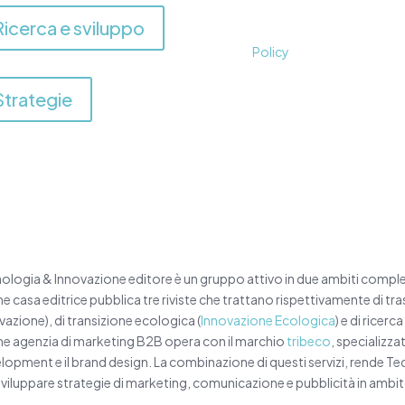
per ricevere la newsletter
Ricerca e sviluppo
Puoi revocare il consens
Policy
.
Strategie
ologia & Innovazione editore è un gruppo attivo in due ambiti compleme
 casa editrice pubblica tre riviste che trattano rispettivamente di t
vazione), di transizione ecologica (
Innovazione Ecologica
) e di ricerc
 agenzia di marketing B2B opera con il marchio
tribeco
, specializzat
lopment e il brand design. La combinazione di questi servizi, rende Te
sviluppare strategie di marketing, comunicazione e pubblicità in ambi