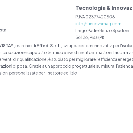
Tecnologia & Innovaz
P.IVA 02377420506
info@tinnovamag.com
ista
Largo Padre Renzo Spadoni
56126, Pisa (PI)
VISTA®
, marchio di
Effedi S.r.l.
, sviluppa sistemi innovativi per l'iso
nica soluzione cappotto termico e rivestimento in mattoni faccia a vis
erventi di riqualificazione, è studiato per migliorare l'efficienza energet
azioni di posa. Grazie a un approccio progettuale su misura, l'azienda 
zioni personalizzate per il settore edilizio