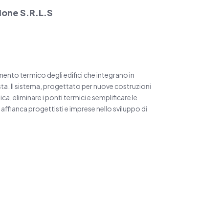
ione S.R.L.S
lamento termico degli edifici che integrano in
ta. Il sistema, progettato per nuove costruzioni
ica, eliminare i ponti termici e semplificare le
affianca progettisti e imprese nello sviluppo di