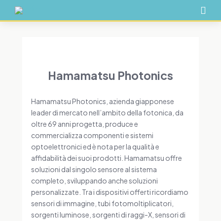

Hamamatsu Photonics
Hamamatsu Photonics, azienda giapponese
leader di mercato nell’ambito della fotonica, da
oltre 69 anni progetta, produce e
commercializza componenti e sistemi
optoelettronici ed è nota per la qualità e
affidabilità dei suoi prodotti. Hamamatsu offre
soluzioni dal singolo sensore al sistema
completo, sviluppando anche soluzioni
personalizzate. Tra i dispositivi offerti ricordiamo
sensori di immagine, tubi fotomoltiplicatori,
sorgenti luminose, sorgenti di raggi-X, sensori di