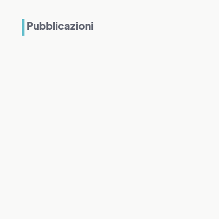
Pubblicazioni
Antonio Burinato
L’obiettivo finale non è più soltanto mantenere
l’infrastruttura operativa, ma offrire un servizio
resiliente, sicuro, adattivo e data-driven Il
mercato ICT in Italia sta vivendo...