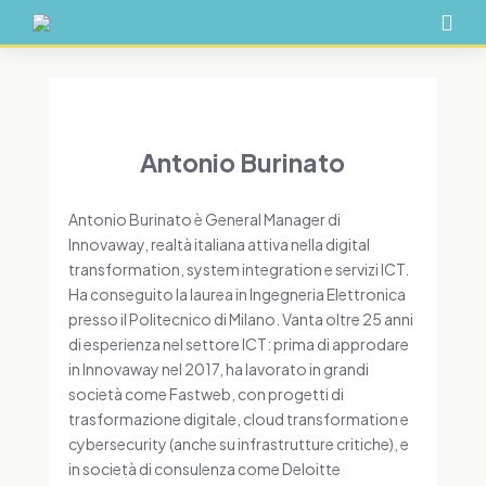

Antonio Burinato
Antonio Burinato è General Manager di
Innovaway, realtà italiana attiva nella digital
transformation, system integration e servizi ICT.
Ha conseguito la laurea in Ingegneria Elettronica
presso il Politecnico di Milano. Vanta oltre 25 anni
di esperienza nel settore ICT: prima di approdare
in Innovaway nel 2017, ha lavorato in grandi
società come Fastweb, con progetti di
trasformazione digitale, cloud transformation e
cybersecurity (anche su infrastrutture critiche), e
in società di consulenza come Deloitte