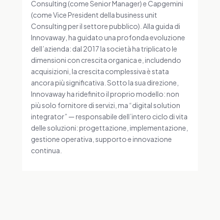
Consulting (come Senior Manager) e Capgemini
(come Vice President della business unit
Consulting per il settore pubblico). Alla guida di
Innovaway, ha guidato una profonda evoluzione
dell’azienda: dal 2017 la società ha triplicato le
dimensioni con crescita organica e, includendo
acquisizioni, la crescita complessiva è stata
ancora più significativa. Sotto la sua direzione,
Innovaway ha ridefinito il proprio modello: non
più solo fornitore di servizi, ma “digital solution
integrator” — responsabile dell’intero ciclo di vita
delle soluzioni: progettazione, implementazione,
gestione operativa, supporto e innovazione
continua.