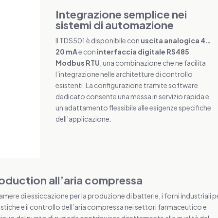
Integrazione semplice nei
sistemi di automazione
Il TDS501 è disponibile con
uscita analogica 4…
20 mA
e con
interfaccia digitale RS485
Modbus RTU
, una combinazione che ne facilita
l’integrazione nelle architetture di controllo
esistenti. La configurazione tramite software
dedicato consente una messa in servizio rapida e
un adattamento flessibile alle esigenze specifiche
dell’applicazione.
roduction all’aria compressa
mere di essiccazione per la produzione di batterie, i forni industriali p
lastiche e il controllo dell’aria compressa nei settori farmaceutico e
ntinuo del punto di rugiada contribuisce direttamente alla qualità del