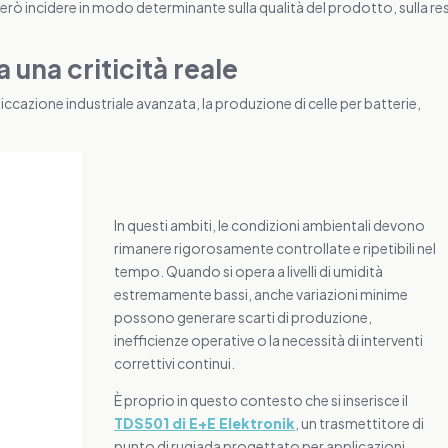
erò incidere in modo determinante sulla qualità del prodotto, sulla re
 una criticità reale
ccazione industriale avanzata, la produzione di celle per batterie,
In questi ambiti, le condizioni ambientali devono
rimanere rigorosamente controllate e ripetibili nel
tempo. Quando si opera a livelli di umidità
estremamente bassi, anche variazioni minime
possono generare scarti di produzione,
inefficienze operative o la necessità di interventi
correttivi continui.
È proprio in questo contesto che si inserisce il
TDS501 di E+E Elektronik
, un trasmettitore di
punto di rugiada progettato per applicazioni