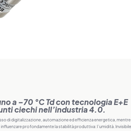
ino a –70 °C Td con tecnologia E+E
unti ciechi nell’industria 4.0.
esso di digitalizzazione, automazione ed efficienza energetica, mentre
fluenzare profondamente la stabilità produttiva: l’umidità. Invisibile