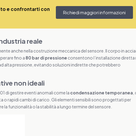
o e confrontarti con
Richiedi maggiori informazioni
ndustria reale
mente anche nella costruzione meccanica del sensore. Il corpo in accia
operare fino a
80 bar di pressione
consentono l’installazione diretta 
 ad alta pressione, evitando soluzioni indirette che potrebbero
tive non ideali
501 di gestire eventi anomali come la
condensazione temporanea
,
a o rapidi cambi di carico. Gli elementi sensibili sono progettati per
a funzionalità o la stabilità a lungo termine del sensore.