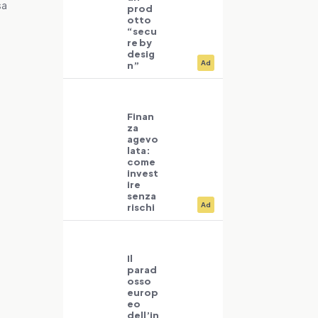
sa
prod
otto
“secu
re by
desig
Ad
n”
Finan
za
agevo
lata:
come
invest
ire
senza
Ad
rischi
Il
parad
osso
europ
eo
dell’in