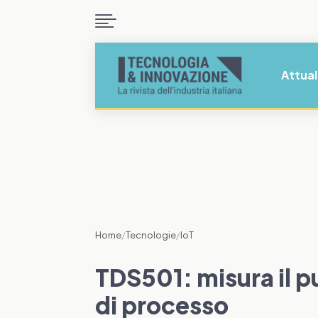

Attual
Home
/
Tecnologie
/
IoT
TDS501: misura il pu
di processo