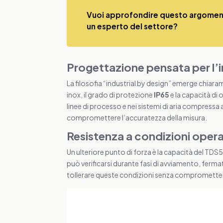
Vuoi approfondire questo argoment
un esperto del settore?
Progettazione pensata per l’i
La filosofia “industrial by design” emerge chiara
inox, il grado di protezione
IP65
e la capacità di 
linee di processo e nei sistemi di aria compressa
compromettere l’accuratezza della misura.
Resistenza a condizioni opera
Un ulteriore punto di forza è la capacità del TDS
può verificarsi durante fasi di avviamento, fermat
tollerare queste condizioni senza compromettere l