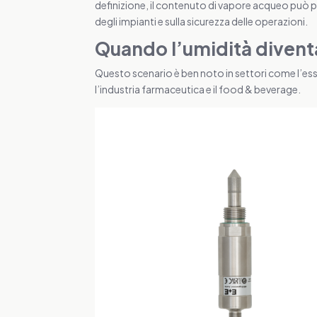
definizione, il contenuto di vapore acqueo può p
degli impianti e sulla sicurezza delle operazioni.
Quando l’umidità diventa
Questo scenario è ben noto in settori come l’essi
l’industria farmaceutica e il food & beverage.