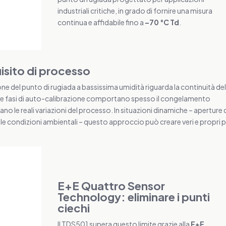
industriali critiche, in grado di fornire una misura
continua e affidabile fino a
–70 °C Td
.
isito di processo
one del punto di rugiada a bassissima umidità riguarda la continuità de
 le fasi di auto-calibrazione comportano spesso il congelamento
no le reali variazioni del processo. In situazioni dinamiche – aperture 
lle condizioni ambientali – questo approccio può creare veri e propri 
E+E Quattro Sensor
Technology: eliminare i punti
ciechi
Il TDS501 supera questo limite grazie alla
E+E