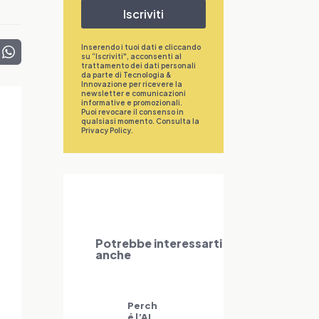
Iscriviti
Inserendo i tuoi dati e cliccando
su “Iscriviti", acconsenti al
trattamento dei dati personali
da parte di Tecnologia &
Innovazione per ricevere la
newsletter e comunicazioni
informative e promozionali.
Puoi revocare il consenso in
qualsiasi momento. Consulta la
Privacy Policy
.
Potrebbe interessarti
anche
Perch
é l’AI