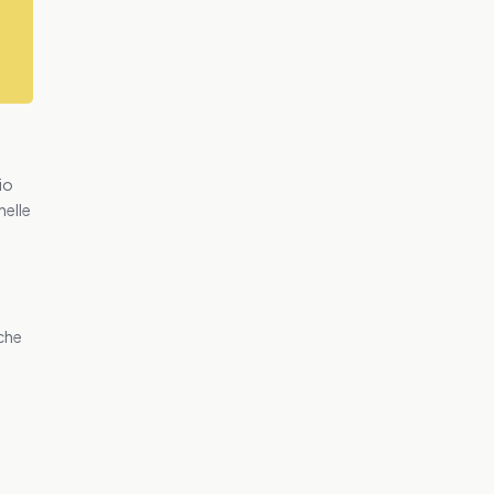
io
nelle
 che