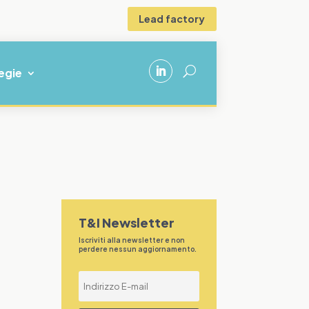
Lead factory
U
egie
T&I Newsletter
Iscriviti alla newsletter e non
perdere nessun aggiornamento.