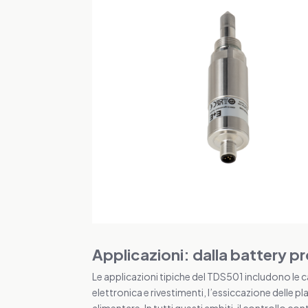
Applicazioni: dalla battery p
Le applicazioni tipiche del TDS501 includono le ca
elettronica e rivestimenti, l’essiccazione delle p
alimentare. In tutti questi ambiti, il controllo co