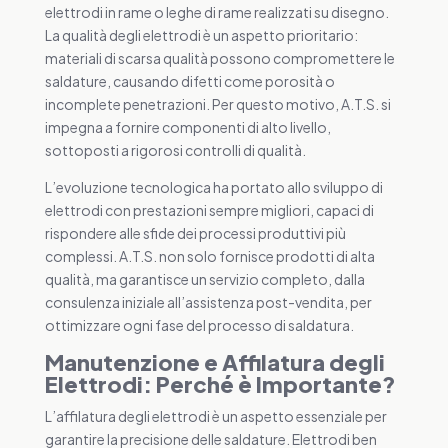
elettrodi in rame o leghe di rame realizzati su disegno.
La qualità degli elettrodi è un aspetto prioritario:
materiali di scarsa qualità possono compromettere le
saldature, causando difetti come porosità o
incomplete penetrazioni. Per questo motivo, A.T.S. si
impegna a fornire componenti di alto livello,
sottoposti a rigorosi controlli di qualità.
L’evoluzione tecnologica ha portato allo sviluppo di
elettrodi con prestazioni sempre migliori, capaci di
rispondere alle sfide dei processi produttivi più
complessi. A.T.S. non solo fornisce prodotti di alta
qualità, ma garantisce un servizio completo, dalla
consulenza iniziale all’assistenza post-vendita, per
ottimizzare ogni fase del processo di saldatura.
Manutenzione e Affilatura degli
Elettrodi: Perché è Importante?
L’affilatura degli elettrodi è un aspetto essenziale per
garantire la precisione delle saldature. Elettrodi ben