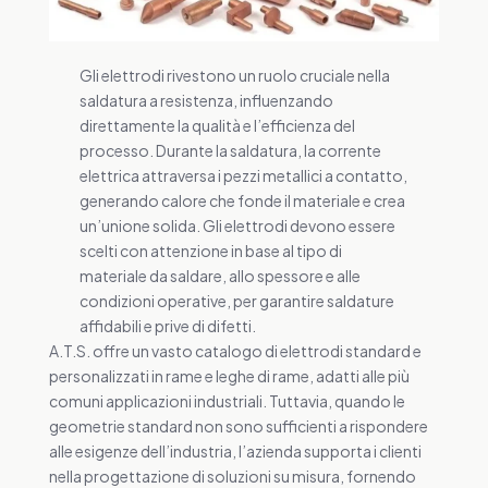
Gli elettrodi rivestono un ruolo cruciale nella
saldatura a resistenza, influenzando
direttamente la qualità e l’efficienza del
processo. Durante la saldatura, la corrente
elettrica attraversa i pezzi metallici a contatto,
generando calore che fonde il materiale e crea
un’unione solida. Gli elettrodi devono essere
scelti con attenzione in base al tipo di
materiale da saldare, allo spessore e alle
condizioni operative, per garantire saldature
affidabili e prive di difetti.
A.T.S. offre un vasto catalogo di elettrodi standard e
personalizzati in rame e leghe di rame, adatti alle più
comuni applicazioni industriali. Tuttavia, quando le
geometrie standard non sono sufficienti a rispondere
alle esigenze dell’industria, l’azienda supporta i clienti
nella progettazione di soluzioni su misura, fornendo