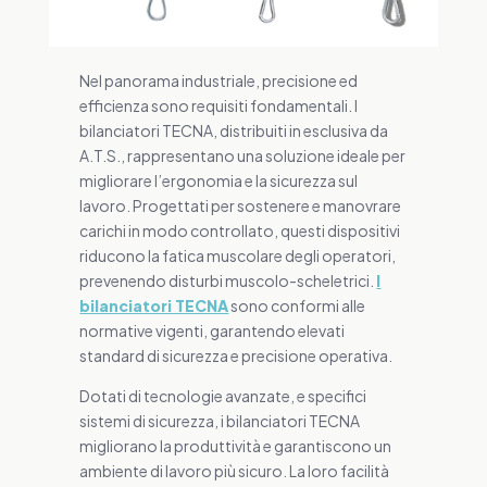
Nel panorama industriale, precisione ed
efficienza sono requisiti fondamentali. I
bilanciatori TECNA, distribuiti in esclusiva da
A.T.S., rappresentano una soluzione ideale per
migliorare l’ergonomia e la sicurezza sul
lavoro. Progettati per sostenere e manovrare
carichi in modo controllato, questi dispositivi
riducono la fatica muscolare degli operatori,
prevenendo disturbi muscolo-scheletrici.
I
bilanciatori TECNA
sono conformi alle
normative vigenti, garantendo elevati
standard di sicurezza e precisione operativa.
Dotati di tecnologie avanzate, e specifici
sistemi di sicurezza, i bilanciatori TECNA
migliorano la produttività e garantiscono un
ambiente di lavoro più sicuro. La loro facilità