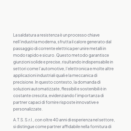
La saldatura a resistenza è un processo chiave
nell’industria moderna, sfrutta il calore generato dal
passaggio di corrente elettrica per unire metalli in
modo rapido e sicuro. Questo metodo garantisce
giunzioni solide e precise, risultando indispensabile in
settori come l’automotive, l’elettronica e molte altre
applicazioni industriali quali e la meccanica di
precisione. In questo contesto, la domanda di
soluzioni automatizzate, flessibili e sostenibili è in
costante crescita, evidenziando l’importanza di
partner capaci di fornire risposte innovative e
personalizzate.
A.T.S. S.r.l., con oltre 40 anni di esperienza nel settore,
si distingue come partner affidabile nella fornitura di